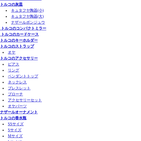
トルコの灰皿
キュタフヤ陶器(小)
キュタフヤ陶器(大)
ナザールボンジュウ
トルコのコンパクトミラー
トルコのカードケース
トルコのキーホルダー
トルコのストラップ
オヤ
トルコのアクセサリー
ピアス
リング
ペンダントトップ
ネックレス
ブレスレット
ブローチ
アクセサリーセット
オヤパーツ
ナザールオーナメント
トルコの香水瓶
SSサイズ
Sサイズ
Mサイズ