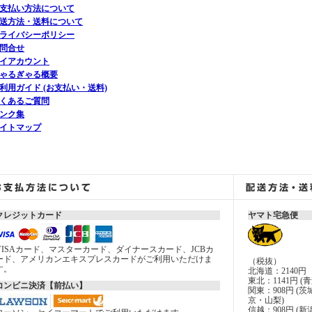
支払い方法について
送方法・送料について
ライバシーポリシー
問合せ
イアカウント
ゃるぎゃる概要
利用ガイド (お支払い・送料)
くあるご質問
ンク集
イトマップ
クレジットカード
ヤマト宅急便
VISAカード、マスターカード、ダイナースカード、JCBカ
ード、アメリカンエキスプレスカードがご利用いただけま
（税抜）
す。
北海道：2140円
東北：1141円
コンビニ決済【前払い】
関東：908円 
京・山梨)
信越：908円 (新