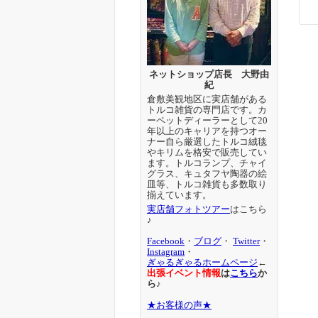
ネットショップ店長 大野由
紀
倉敷美観地区に実店舗がある
トルコ雑貨の専門店です。カ
ーペットディーラーとして20
年以上のキャリアを持つオー
ナー自ら厳選したトルコ絨毯
やキリムを格安で販売してい
ます。トルコランプ、チャイ
グラス、キュタフヤ陶器の絵
皿等、トルコ雑貨も多数取り
揃えています。
実店舗フォトツアー
はこちら
♪
Facebook
・
ブログ
・
Twitter
・
Instagram
・
ぎゃるぎゃるホームページ
←
出張イベント情報
は
こちら
か
ら♪
★お客様の声★