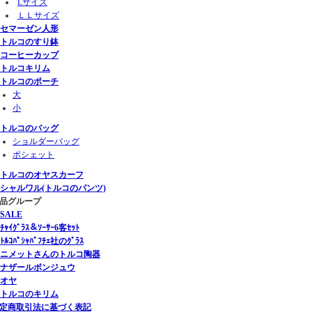
Lサイズ
ＬＬサイズ
セマーゼン人形
トルコのすり鉢
コーヒーカップ
トルコキリム
トルコのポーチ
大
小
トルコのバッグ
ショルダーバッグ
ポシェット
トルコのオヤスカーフ
シャルワル(トルコのパンツ)
商品グループ
SALE
ﾁｬｲｸﾞﾗｽ＆ｿｰｻｰ6客ｾｯﾄ
ﾄﾙｺﾊﾟｼｬﾊﾞﾌﾁｪ社のｸﾞﾗｽ
ニメットさんのトルコ陶器
ナザールボンジュウ
オヤ
トルコのキリム
定商取引法に基づく表記