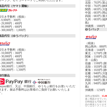
ローソン、セイコーマートでご利用いただけます。
北陸：792円 (
商品代引（ヤマト運輸）
中部：792円 (
関西：683円 
中国：683円 (
四国：683円 (
代引き手数料（税抜）
九州：683円 
～9,999円：300円
島)
～29,999円：400円
沖縄県：1880円
～99,999円：600円
ゆうパック
～300,000円：1,000円
商品代引（ゆうパック）
（税抜）
岡山県内：880円
代引き手数料（税抜）
北海道：1440円
～10,000円：360円
東北：1270円
～30,000円：400円
関東：1100円
～100,000円：600円
京・山梨)
～200,000円：900円
信越：1100円 (
～300,000円：1,000円
北陸：1020円 
～500,000円：1,500円
東海：1020円 
近畿：940円 
銀行振込
中国：940円 (
四国：940円 (
九州：940円 
paypay銀行、又は、中国銀行、ゆうちょ銀行をお使いいただ
島)
けます。振込手数料はお客様のご負担でお願いいたしま
沖縄県：1250円
す。
送料は地域別、
15
途ご相談させていた
日時指定も可能です
品の発送となります