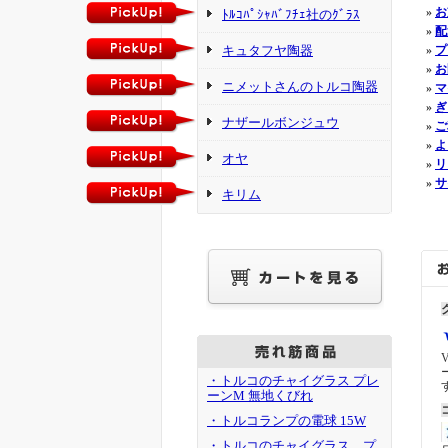
»
お
ﾄﾙｺﾊﾟｼｬﾊﾞﾌﾁｪ社のｸﾞﾗｽ
»
配
キュタフヤ陶器
»
プ
»
お
ニメットさんのトルコ陶器
»
マ
»
ぎ
ナザールボンジュウ
»
ご
»
よ
オヤ
»
リ
»
サ
キリム
・トルコのチャイグラス プレ
ーンM 無地くびれ
・トルコランプの電球 15W
・トルコのチャイグラス プ