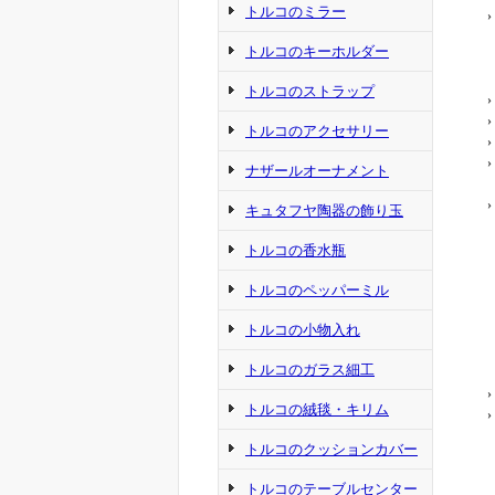
トルコのミラー
›
トルコのキーホルダー
トルコのストラップ
›
›
トルコのアクセサリー
›
›
ナザールオーナメント
›
キュタフヤ陶器の飾り玉
トルコの香水瓶
トルコのペッパーミル
トルコの小物入れ
トルコのガラス細工
›
トルコの絨毯・キリム
›
トルコのクッションカバー
トルコのテーブルセンター