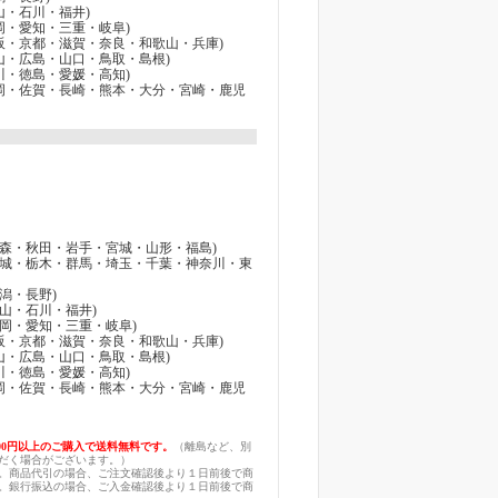
富山・石川・福井)
静岡・愛知・三重・岐阜)
(大阪・京都・滋賀・奈良・和歌山・兵庫)
岡山・広島・山口・鳥取・島根)
香川・徳島・愛媛・高知)
(福岡・佐賀・長崎・熊本・大分・宮崎・鹿児
 (青森・秋田・岩手・宮城・山形・福島)
 (茨城・栃木・群馬・埼玉・千葉・神奈川・東
新潟・長野)
(富山・石川・福井)
(静岡・愛知・三重・岐阜)
(大阪・京都・滋賀・奈良・和歌山・兵庫)
岡山・広島・山口・鳥取・島根)
香川・徳島・愛媛・高知)
(福岡・佐賀・長崎・熊本・大分・宮崎・鹿児
,000円以上のご購入で送料無料です。
（離島など、別
だく場合がございます。）
。商品代引の場合、ご注文確認後より１日前後で商
。銀行振込の場合、ご入金確認後より１日前後で商