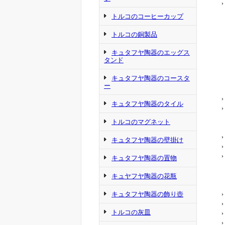
›
トルコのコーヒーカップ
トルコの銅製品
キュタフヤ陶器のエッグス
タンド
キュタフヤ陶器のコースタ
ー
›
キュタフヤ陶器のタイル
›
トルコのマグネット
›
キュタフヤ陶器の壁掛け
›
›
キュタフヤ陶器の置物
キュヤフヤ陶器の花瓶
キュタフヤ陶器の飾り壺
›
›
トルコの灰皿
›
›