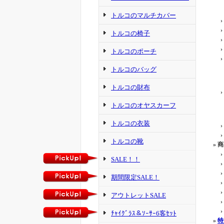
トルコのマルチカバー
›
›
トルコの椅子
›
›
トルコのポーチ
›
トルコのバッグ
トルコの財布
›
トルコのオヤスカーフ
トルコの衣装
›
›
トルコの靴
» 
›
SALE！！
›
›
期間限定SALE！
›
›
アウトレットSALE
›
›
ﾁｬｲｸﾞﾗｽ＆ｿｰｻｰ6客ｾｯﾄ
»
特