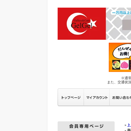
※通
また、交通状
»
ト
» 