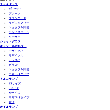
チャイグラス
6客セット
プレーン
スタンダード
ラグジュアリー
キュタフヤ陶器
チャイスプーン
ソーサー
ショットグラス
キャンドルホルダー
モザイク小
モザイク大
ガラス小
ガラス中
キュタフヤ陶器
吊り下げタイプ
トルコランプ
SSサイズ
Sサイズ
Mサイズ
吊り下げタイプ
電球
オイルランプ