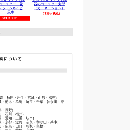
コ☆キュタフヤ陶
トルコ☆キュタフヤ陶
コースター 花
器のコースター丸型
レッド＆ネイビ
（カーネーション）
ー 風車
715円(税込)
SOLD OUT
す。
 (青森・秋田・岩手・宮城・山形・福島)
(茨城・栃木・群馬・埼玉・千葉・神奈川・東
潟・長野)
富山・石川・福井)
静岡・愛知・三重・岐阜)
(大阪・京都・滋賀・奈良・和歌山・兵庫)
岡山・広島・山口・鳥取・島根)