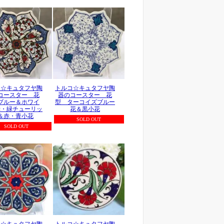
コ☆キュタフヤ陶
トルコ☆キュタフヤ陶
コースター 花
器のコースター 花
ブルー＆ホワイ
型 ターコイズブルー
赤・緑チューリッ
花＆黒小花
＆赤・青小花
SOLD OUT
SOLD OUT