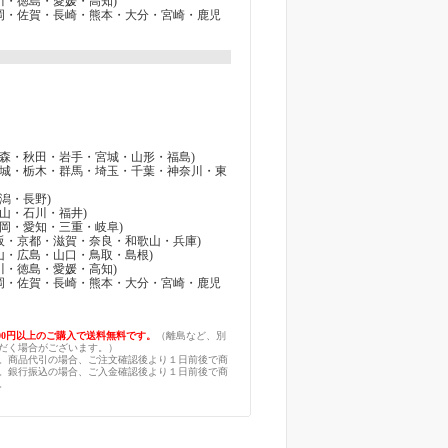
香川・徳島・愛媛・高知)
(福岡・佐賀・長崎・熊本・大分・宮崎・鹿児
 (青森・秋田・岩手・宮城・山形・福島)
 (茨城・栃木・群馬・埼玉・千葉・神奈川・東
新潟・長野)
(富山・石川・福井)
(静岡・愛知・三重・岐阜)
(大阪・京都・滋賀・奈良・和歌山・兵庫)
岡山・広島・山口・鳥取・島根)
香川・徳島・愛媛・高知)
(福岡・佐賀・長崎・熊本・大分・宮崎・鹿児
,000円以上のご購入で送料無料です。
（離島など、別
だく場合がございます。）
。商品代引の場合、ご注文確認後より１日前後で商
。銀行振込の場合、ご入金確認後より１日前後で商
。