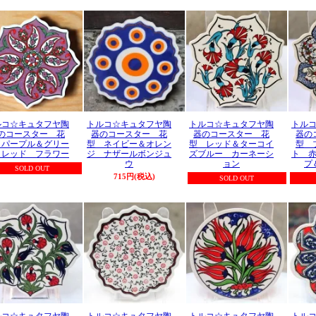
ルコ☆キュタフヤ陶
トルコ☆キュタフヤ陶
トルコ☆キュタフヤ陶
トル
のコースター 花
器のコースター 花
器のコースター 花
器の
 パープル＆グリー
型 ネイビー＆オレン
型 レッド＆ターコイ
型 
・レッド フラワー
ジ ナザールボンジュ
ズブルー カーネーシ
ト 
ウ
ョン
プ
SOLD OUT
715円(税込)
SOLD OUT