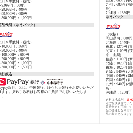
四国：683円 (
代引き手数料（税抜）
九州：683円 
～9,999円：300円
島)
～29,999円：400円
沖縄県：1880円
～99,999円：600円
ゆうパック
～300,000円：1,000円
商品代引（ゆうパック）
（税抜）
岡山県内：880円
代引き手数料（税抜）
北海道：1440円
～10,000円：360円
東北：1270円
～30,000円：400円
関東：1100円
～100,000円：600円
京・山梨)
～200,000円：900円
信越：1100円 (
～300,000円：1,000円
北陸：1020円 
～500,000円：1,500円
東海：1020円 
近畿：940円 
銀行振込
中国：940円 (
四国：940円 (
九州：940円 
paypay銀行、又は、中国銀行、ゆうちょ銀行をお使いいただ
島)
けます。振込手数料はお客様のご負担でお願いいたしま
沖縄県：1250円
す。
送料は地域別、
15
途ご相談させていた
日時指定も可能です
品の発送となります
品の発送となります