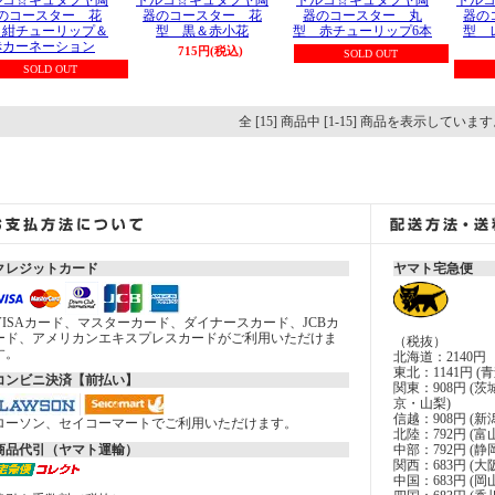
ルコ☆キュタフヤ陶
トルコ☆キュタフヤ陶
トルコ☆キュタフヤ陶
トル
のコースター 花
器のコースター 花
器のコースター 丸
器の
 紺チューリップ＆
型 黒＆赤小花
型 赤チューリップ6本
型 
赤カーネーション
715円(税込)
SOLD OUT
SOLD OUT
全 [15] 商品中 [1-15] 商品を表示していま
クレジットカード
ヤマト宅急便
VISAカード、マスターカード、ダイナースカード、JCBカ
ード、アメリカンエキスプレスカードがご利用いただけま
（税抜）
す。
北海道：2140円
東北：1141円
コンビニ決済【前払い】
関東：908円 
京・山梨)
信越：908円 (新
ローソン、セイコーマートでご利用いただけます。
北陸：792円 (
商品代引（ヤマト運輸）
中部：792円 (
関西：683円 
中国：683円 (