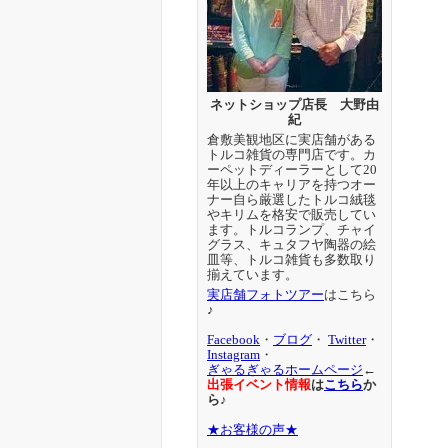
ネットショップ店長 大野由
紀
倉敷美観地区に実店舗がある
トルコ雑貨の専門店です。カ
ーペットディーラーとして20
年以上のキャリアを持つオー
ナー自ら厳選したトルコ絨毯
やキリムを格安で販売してい
ます。トルコランプ、チャイ
グラス、キュタフヤ陶器の絵
皿等、トルコ雑貨も多数取り
揃えています。
実店舗フォトツアー
はこちら
♪
Facebook
・
ブログ
・
Twitter
・
Instagram
・
ぎゃるぎゃるホームページ
←
出張イベント情報
は
こちら
か
ら♪
★お客様の声★