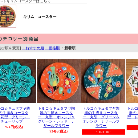
ルドキリムコースターはこちら
並び順を変更]
・おすすめ順
・価格順
・新着順
ルコ☆キュタフヤ陶
トルコ☆キュタフヤ陶
トルコ☆キュタフヤ陶
トル
の手描きコースタ
器の手描きコースタ
器の手描きコースタ
器の
 花型 グリーン
ー 丸型 オレンジ＆
ー 丸型 グリーン＆
型 
チューリップ
グリーン・レッド ナ
オレンジ ナザールフ
ザールフラワー
ラワー
924円(税込)
924円(税込)
SOLD OUT