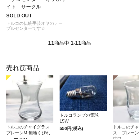
イト サークル
SOLD OUT
トルコの伝統手芸オヤのテー
ブルセンターです☆
11
1
11
商品中
-
商品
売れ筋商品
トルコランプの電球
15W
トルコのチャイグラス
トルコのチャ
550円(税込)
プレーンM 無地くびれ
ス プレーン
広口