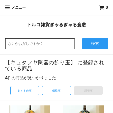
0
メニュー
トルコ雑貨ぎゃるぎゃる倉敷
検索
【キュタフヤ陶器の飾り玉】 に登録され
ている商品
4
件の商品が見つかりました
おすすめ順
価格順
新着順