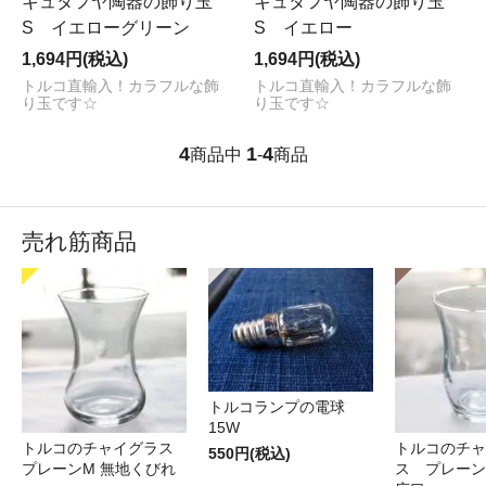
キュタフヤ陶器の飾り玉
キュタフヤ陶器の飾り玉
S イエローグリーン
S イエロー
1,694円(税込)
1,694円(税込)
トルコ直輸入！カラフルな飾
トルコ直輸入！カラフルな飾
り玉です☆
り玉です☆
4
1
4
商品中
-
商品
売れ筋商品
トルコランプの電球
15W
トルコのチャイグラス
トルコのチャ
550円(税込)
プレーンM 無地くびれ
ス プレーン