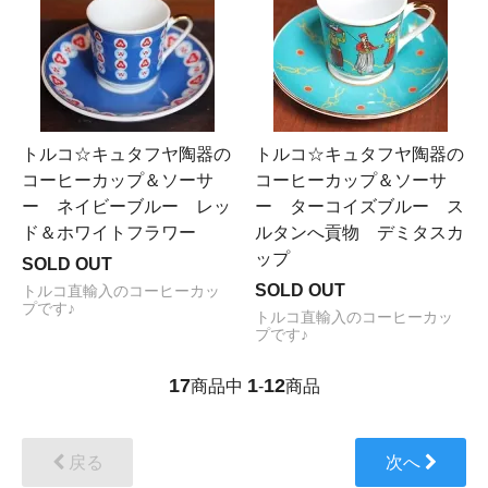
トルコ☆キュタフヤ陶器の
トルコ☆キュタフヤ陶器の
コーヒーカップ＆ソーサ
コーヒーカップ＆ソーサ
ー ネイビーブルー レッ
ー ターコイズブルー ス
ド＆ホワイトフラワー
ルタンへ貢物 デミタスカ
ップ
SOLD OUT
SOLD OUT
トルコ直輸入のコーヒーカッ
プです♪
トルコ直輸入のコーヒーカッ
プです♪
17
1
12
商品中
-
商品
戻る
次へ