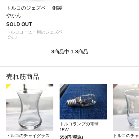
トルコのジェズベ 銅製
やかん
SOLD OUT
トルココーヒー用のジェズベ
です♪
3
1
3
商品中
-
商品
売れ筋商品
トルコランプの電球
15W
トルコのチャイグラス
トルコのチャ
550円(税込)